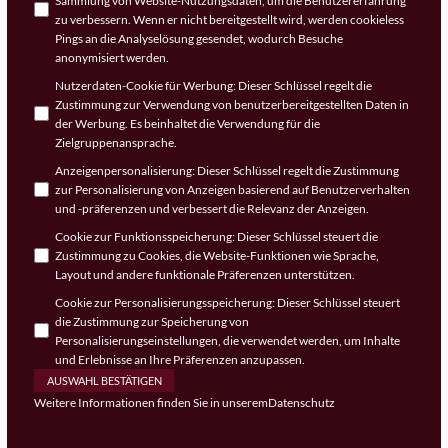
Sammlung von Website-Nutzungsdaten, um die Benutzererfahrung
zu verbessern. Wenn er nicht bereitgestellt wird, werden cookieless
Pings an die Analyselösung gesendet, wodurch Besuche
anonymisiert werden.
Nutzerdaten-Cookie für Werbung
:
Dieser Schlüssel regelt die
Zustimmung zur Verwendung von benutzerbereitgestellten Daten in
der Werbung. Es beinhaltet die Verwendung für die
Zielgruppenansprache.
Anzeigenpersonalisierung
:
Dieser Schlüssel regelt die Zustimmung
zur Personalisierung von Anzeigen basierend auf Benutzerverhalten
und -präferenzen und verbessert die Relevanz der Anzeigen.
Cookie zur Funktionsspeicherung
:
Dieser Schlüssel steuert die
Zustimmung zu Cookies, die Website-Funktionen wie Sprache,
Layout und andere funktionale Präferenzen unterstützen.
Cookie zur Personalisierungsspeicherung
:
Dieser Schlüssel steuert
die Zustimmung zur Speicherung von
Personalisierungseinstellungen, die verwendet werden, um Inhalte
und Erlebnisse an Ihre Präferenzen anzupassen.
AUSWAHL BESTÄTIGEN
Weitere Informationen finden Sie in unserem
Datenschutz