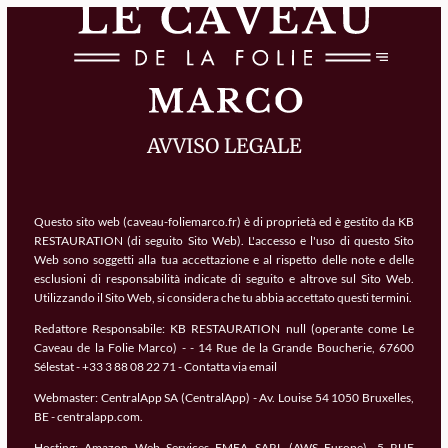
AVVISO LEGALE
Questo sito web (caveau-foliemarco.fr) è di proprietà ed è gestito da KB
RESTAURATION (di seguito Sito Web). L'accesso e l'uso di questo Sito
Web sono soggetti alla tua accettazione e al rispetto delle note e delle
esclusioni di responsabilità indicate di seguito e altrove sul Sito Web.
Utilizzando il Sito Web, si considera che tu abbia accettato questi termini.
Redattore Responsabile:
KB RESTAURATION null (operante come Le
Caveau de la Folie Marco) - - 14 Rue de la Grande Boucherie, 67600
Sélestat - +33 3 88 08 22 71 -
Contatta via email
Webmaster:
CentralApp SA (CentralApp) - Av. Louise 54 1050 Bruxelles,
BE - centralapp.com.
Hosting:
Amazon Web Services EMEA SARL (AWS Europe), 5 RUE