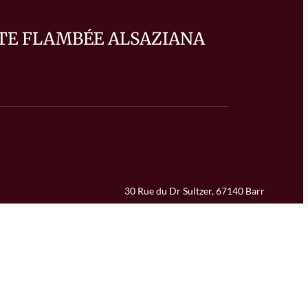
TE FLAMBÉE ALSAZIANA
30 Rue du Dr Sultzer, 67140 Barr
+33 3 88 08 22 71
Chiuso
- Apre a 12:00
Home
Recensioni dei clienti
Contatti