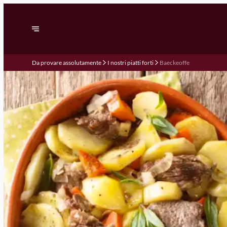
Da provare assolutamente
I nostri piatti forti
Baeckeoffe